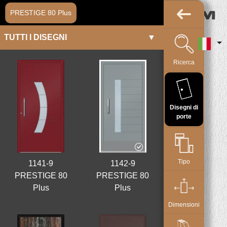
PRESTIGE 80 Plus
1142-9
PREMERE
PER
VISUALIZZARE
Ricerca
LA VISTA
INTERNA
Disegni di
porte
Tipo
1141-9
1142-9
PRESTIGE 80
PRESTIGE 80
Plus
Plus
Dimensioni