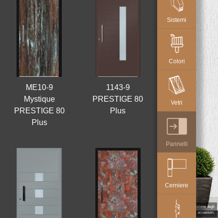
Sistemi
Colori
ME10-9
1143-9
Mystique
PRESTIGE 80
Vetri
PRESTIGE 80
Plus
Plus
Pannelli
Cerniere
L'illustrazione delle porte è digitale. Il prodotto reale può variare nel colore della porta, nelle dimensioni e nella posizione degli
accessori.